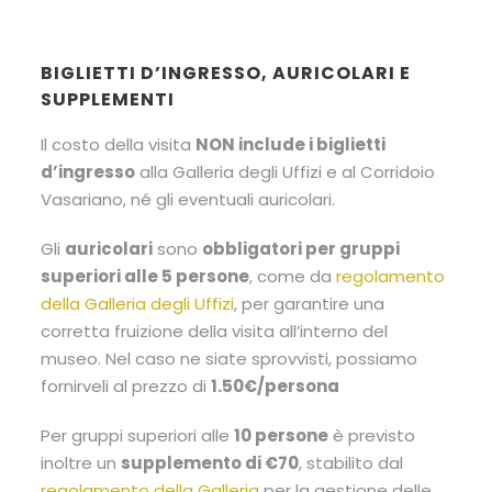
BIGLIETTI D’INGRESSO, AURICOLARI E
SUPPLEMENTI
Il costo della visita
NON include i biglietti
d’ingresso
alla Galleria degli Uffizi e al Corridoio
Vasariano, né gli eventuali auricolari.
Gli
auricolari
sono
obbligatori per gruppi
superiori alle 5 persone
, come da
regolamento
della Galleria degli Uffizi
, per garantire una
corretta fruizione della visita all’interno del
museo. Nel caso ne siate sprovvisti, possiamo
fornirveli al prezzo di
1.50€/persona
Per gruppi superiori alle
10 persone
è previsto
inoltre un
supplemento di €70
, stabilito dal
regolamento della Galleria
per la gestione delle