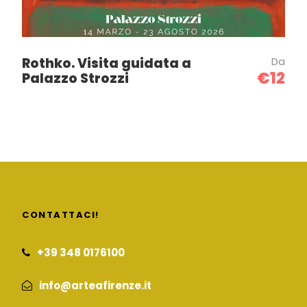
Rothko. Visita guidata a
Da
€12
Palazzo Strozzi
CONTATTACI!
+39 348 0176100
info@arteafirenze.it