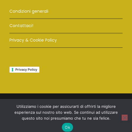
Condizioni generali
Contattaci!
Privacy & Cookie Policy
Privacy Policy
Utilizziamo i cookie per assicurarti di offrirti la migliore
© COPYRIGHT 2023 ARTE A FIRENZE | EMMA
esperienza sul nostro sito web. Se continui ad utilizzare
CIMATTI - GUIDA TURISTICA ABILITATA | P.IVA
questo sito noi presumiamo che tu ne sia felice.
04604880403 | ALL RIGHT RESERVED
Ok