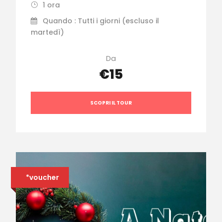
1 ora
Quando : Tutti i giorni (escluso il
martedì)
Da
€15
SCOPRI IL TOUR
*voucher