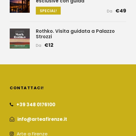
esclusive con guida
€49
SPECIAL!
Da
Rothko. Visita guidata a Palazzo
Strozzi
€12
Da
CONTATTACI!
+39 348 0176100
info@arteafirenze.it
Arte a Firenze