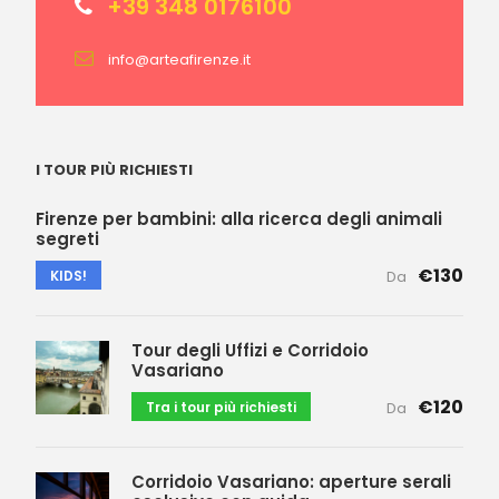
+39 348 0176100
info@arteafirenze.it
I TOUR PIÙ RICHIESTI
Firenze per bambini: alla ricerca degli animali
segreti
€130
KIDS!
Da
Tour degli Uffizi e Corridoio
Vasariano
€120
Tra i tour più richiesti
Da
Corridoio Vasariano: aperture serali