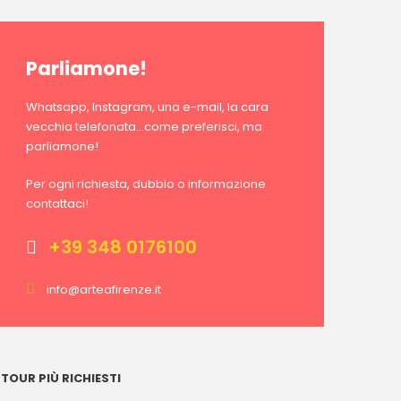
Parliamone!
Whatsapp, Instagram, una e-mail, la cara
vecchia telefonata…come preferisci, ma
parliamone!
Per ogni richiesta, dubbio o informazione
contattaci!
+39 348 0176100
info@arteafirenze.it
I TOUR PIÙ RICHIESTI