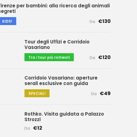
Firenze per bambini: alla ricerca degli animali
segreti
€130
KIDS!
Da
Tour degli Uffizi e Corridoio
Vasariano
€120
Tra i tour più richiesti
Da
Corridoio Vasariano: aperture
serali esclusive con guida
€49
SPECIAL!
Da
Rothko. Visita guidata a Palazzo
Strozzi
€12
Da