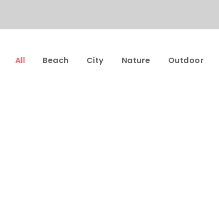
All
Beach
City
Nature
Outdoor
Porta Justo
Fusce Pelleque 
dventure
/
Snow
Adventure
/
Natu