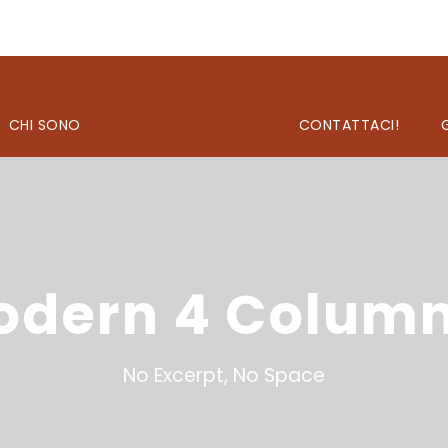
CHI SONO
CONTATTACI!
Modern 4 Colum
No Excerpt, No Space