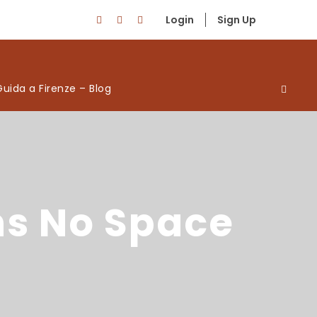
Login
Sign Up
Guida a Firenze – Blog
ns No Space